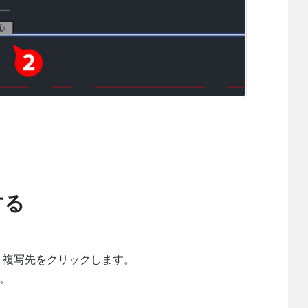
する
、複写先をクリックします。
。