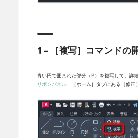
1 – ［複写］コマンドの
青い円で囲まれた部分（B）を複写して、詳
リボンパネル
：［ホーム］タブにある［修正