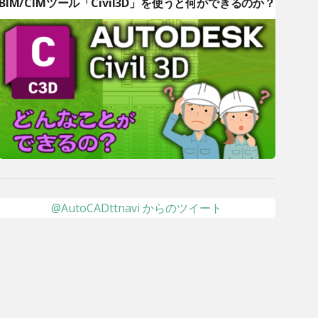
BIM/CIMツール「Civil3D」を使うと何ができるのか？
@AutoCADttnavi からのツイート