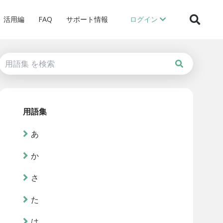
活用編
FAQ
サポート情報
ログイン
用語集
あ
か
さ
た
は