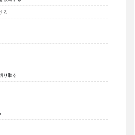
する
を切り取る
る