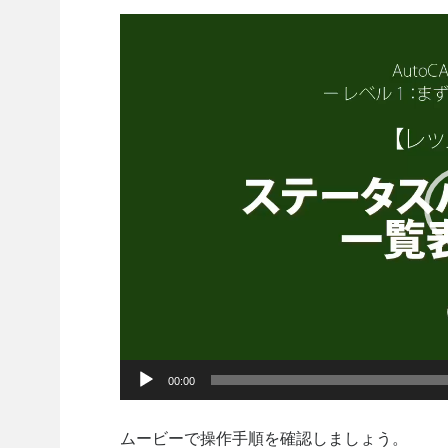
動
画
プ
レ
ー
ヤ
ー
00:00
ムービーで操作手順を確認しましょう。