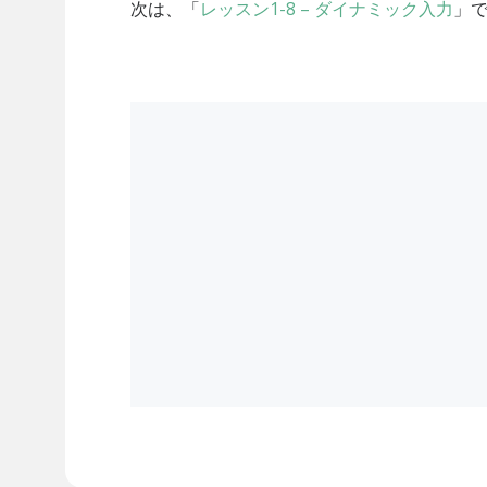
次は、「
レッスン1-8 – ダイナミック入力
」