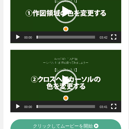
プ
レ
ー
ヤ
ー
00:00
03:42
動
画
プ
レ
ー
ヤ
ー
00:00
03:41
クリックしてムービーを開始