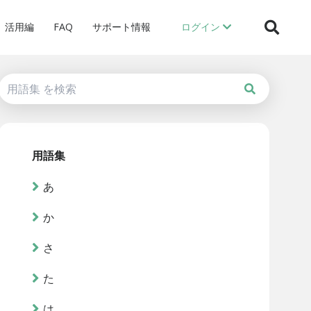
活用編
FAQ
サポート情報
ログイン
用語集
あ
か
さ
た
は