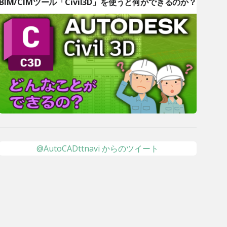
BIM/CIMツール「Civil3D」を使うと何ができるのか？
@AutoCADttnavi からのツイート