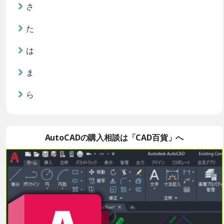
さ
た
は
ま
ら
AutoCADの購入相談は「CAD百貨」へ