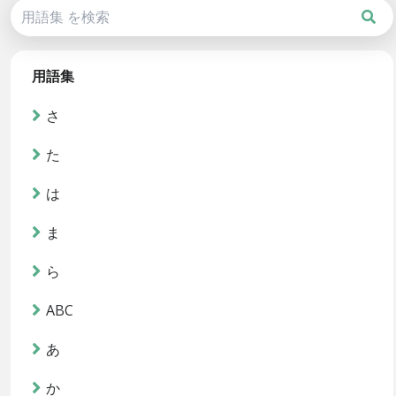
用語集
さ
た
は
ま
ら
ABC
あ
か