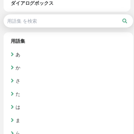
ダイアログボックス
用語集
あ
か
さ
た
は
ま
ら