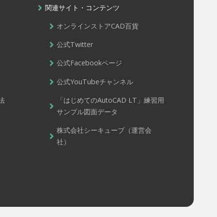
関連サイト・コンテンツ
オンラインストアCAD百貨
公式Twitter
公式Facebookページ
公式YouTubeチャンネル
法
「はじめてのAutoCAD LT」練習用
サンプル図面データ
株式会社シーキューブ（運営会
社）